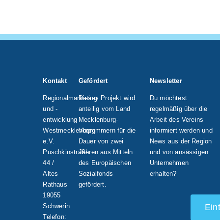
Kontakt
Gefördert
Newsletter
Regionalmarketing
Dieses Projekt wird
Du möchtest
und -
anteilig vom Land
regelmäßig über die
entwicklung
Mecklenburg-
Arbeit des Vereins
Westmecklenburg
Vorpommern für die
informiert werden und
e.V.
Dauer von zwei
News aus der Region
Puschkinstraße
Jahren aus Mitteln
und von ansässigen
44 /
des Europäischen
Unternehmen
Altes
Sozialfonds
erhalten?
Rathaus
gefördert.
19055
Schwerin
Ein
Telefon: