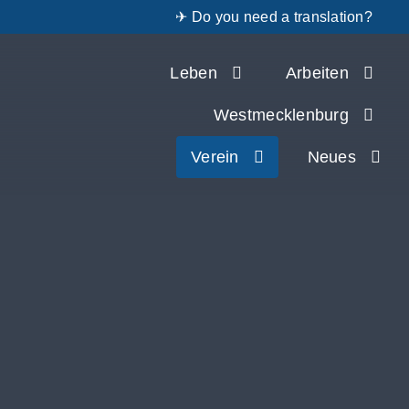
✈ Do you need a translation?
Zum
Leben
Arbeiten
Inhalt
springen
Westmecklenburg
Verein
Neues