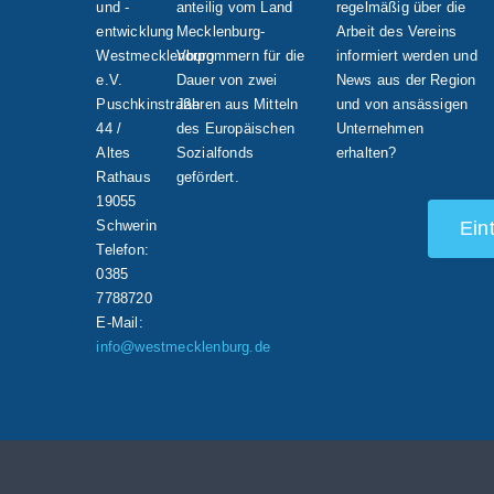
und -
anteilig vom Land
regelmäßig über die
entwicklung
Mecklenburg-
Arbeit des Vereins
Westmecklenburg
Vorpommern für die
informiert werden und
e.V.
Dauer von zwei
News aus der Region
Puschkinstraße
Jahren aus Mitteln
und von ansässigen
44 /
des Europäischen
Unternehmen
Altes
Sozialfonds
erhalten?
Rathaus
gefördert.
19055
Schwerin
Ein
Telefon:
0385
7788720
E-Mail:
info@westmecklenburg.de