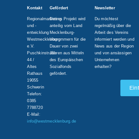
Kontakt
Gefördert
Newsletter
Regionalmarketing
Dieses Projekt wird
Du möchtest
und -
anteilig vom Land
regelmäßig über die
entwicklung
Mecklenburg-
Arbeit des Vereins
Westmecklenburg
Vorpommern für die
informiert werden und
e.V.
Dauer von zwei
News aus der Region
Puschkinstraße
Jahren aus Mitteln
und von ansässigen
44 /
des Europäischen
Unternehmen
Altes
Sozialfonds
erhalten?
Rathaus
gefördert.
19055
Schwerin
Ein
Telefon:
0385
7788720
E-Mail:
info@westmecklenburg.de