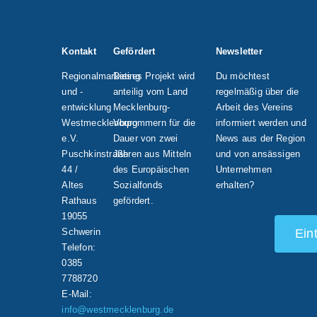
Kontakt
Gefördert
Newsletter
Regionalmarketing
Dieses Projekt wird
Du möchtest
und -
anteilig vom Land
regelmäßig über die
entwicklung
Mecklenburg-
Arbeit des Vereins
Westmecklenburg
Vorpommern für die
informiert werden und
e.V.
Dauer von zwei
News aus der Region
Puschkinstraße
Jahren aus Mitteln
und von ansässigen
44 /
des Europäischen
Unternehmen
Altes
Sozialfonds
erhalten?
Rathaus
gefördert.
19055
Schwerin
Ein
Telefon:
0385
7788720
E-Mail:
info@westmecklenburg.de