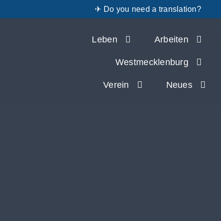
✈ Do you need a translation?
Zum
Leben
Arbeiten
Inhalt
springen
Westmecklenburg
Verein
Neues