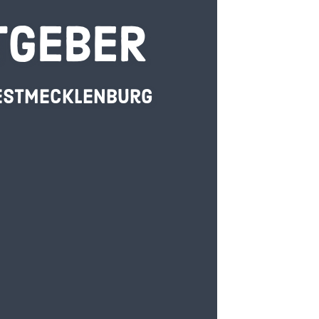
TGEBER
estmecklenburg