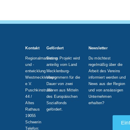
Arbeitgeber
Kontakt
Gefördert
Newsletter
Regionalmarketing
Dieses Projekt wird
Du möchtest
und -
anteilig vom Land
regelmäßig über die
entwicklung
Mecklenburg-
Arbeit des Vereins
Westmecklenburg
Vorpommern für die
informiert werden und
e.V.
Dauer von zwei
News aus der Region
Puschkinstraße
Jahren aus Mitteln
und von ansässigen
44 /
des Europäischen
Unternehmen
Altes
Sozialfonds
erhalten?
Rathaus
gefördert.
19055
Schwerin
Ein
Telefon: